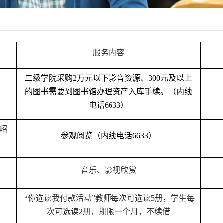
服务内容
二级学院采购
2
万元以下影音资源、
300
元及以上
的图书需要到图书馆办理资产入库手续。
（内
线
电话
6633
）
昭
参观阅览
（内
线电话
6633
）
音乐、影视欣赏
你选读我付款活动”教师每次可选读
5
册，学生每
“
次可选读
2
册，期限一个月，不续借