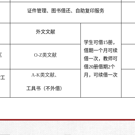
证件管理、图书借还、自助复印服务
外文文献
学生可借
15
册，
借期一个月可续
区
O-Z
类文献
借一次，教师可
借
20
册借期
2
个
A-K
类文献、
月，可续借一次
/
工
工具书
（不外借）